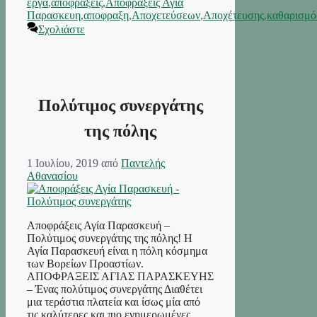
έργα
,
αποφράξεις
,
Αποφράξεις Αγια
Παρασκευη
,
αποφραξη
,
Αποχετεύσεων
,
Αποχέτευσης
,
καθαρισμό
Σχολιάστε
Πολύτιμος συνεργάτης
της πόλης
1 Ιουλίου, 2019
από
Παντελής
Αθανασίου
Αποφράξεις Αγία Παρασκευή –
Πολύτιμος συνεργάτης της πόλης! Η
Αγία Παρασκευή είναι η πόλη κόσμημα
των Βορείων Προαστίων.
ΑΠΟΦΡΑΞΕΙΣ ΑΓΙΑΣ ΠΑΡΑΣΚΕΥΗΣ
– Ένας πολύτιμος συνεργάτης Διαθέτει
μια τεράστια πλατεία και ίσως μία από
τις καλύτερες και πιο ενημερωμένες