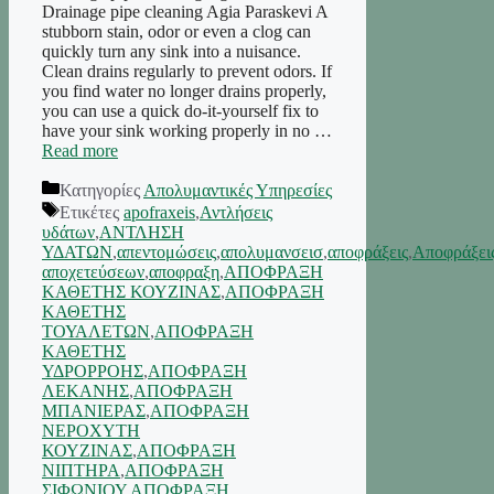
Drainage pipe cleaning Agia Paraskevi A
stubborn stain, odor or even a clog can
quickly turn any sink into a nuisance.
Clean drains regularly to prevent odors. If
you find water no longer drains properly,
you can use a quick do-it-yourself fix to
have your sink working properly in no …
Read more
Κατηγορίες
Απολυμαντικές Υπηρεσίες
Ετικέτες
apofraxeis
,
Αντλήσεις
υδάτων
,
ΑΝΤΛΗΣΗ
ΥΔΑΤΩΝ
,
απεντομώσεις
,
απολυμανσεισ
,
αποφράξεις
,
Αποφράξει
αποχετεύσεων
,
αποφραξη
,
ΑΠΟΦΡΑΞΗ
ΚΑΘΕΤΗΣ ΚΟΥΖΙΝΑΣ
,
ΑΠΟΦΡΑΞΗ
ΚΑΘΕΤΗΣ
ΤΟΥΑΛΕΤΩΝ
,
ΑΠΟΦΡΑΞΗ
ΚΑΘΕΤΗΣ
ΥΔΡΟΡΡΟΗΣ
,
ΑΠΟΦΡΑΞΗ
ΛΕΚΑΝΗΣ
,
ΑΠΟΦΡΑΞΗ
ΜΠΑΝΙΕΡΑΣ
,
ΑΠΟΦΡΑΞΗ
ΝΕΡΟΧΥΤΗ
ΚΟΥΖΙΝΑΣ
,
ΑΠΟΦΡΑΞΗ
ΝΙΠΤΗΡΑ
,
ΑΠΟΦΡΑΞΗ
ΣΙΦΩΝΙΟΥ
,
ΑΠΟΦΡΑΞΗ