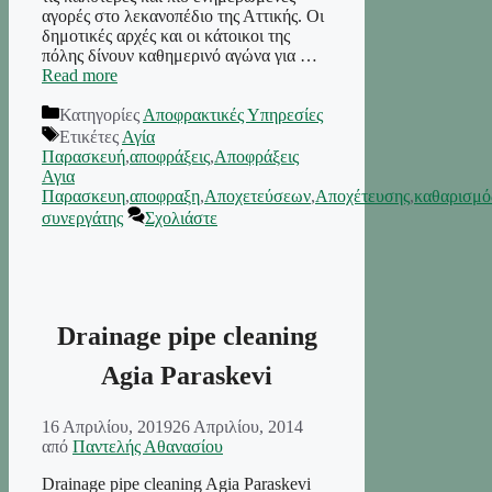
αγορές στο λεκανοπέδιο της Αττικής. Οι
δημοτικές αρχές και οι κάτοικοι της
πόλης δίνουν καθημερινό αγώνα για …
Read more
Κατηγορίες
Αποφρακτικές Υπηρεσίες
Ετικέτες
Αγία
Παρασκευή
,
αποφράξεις
,
Αποφράξεις
Αγια
Παρασκευη
,
αποφραξη
,
Αποχετεύσεων
,
Αποχέτευσης
,
καθαρισμό
συνεργάτης
Σχολιάστε
Drainage pipe cleaning
Agia Paraskevi
16 Απριλίου, 2019
26 Απριλίου, 2014
από
Παντελής Αθανασίου
Drainage pipe cleaning Agia Paraskevi