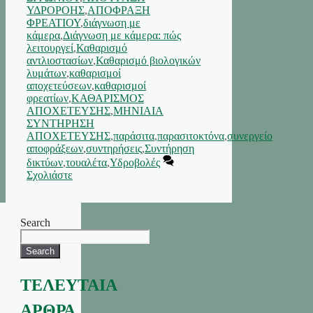
ΥΔΡΟΡΟΗΣ
,
ΑΠΟΦΡΑΞΗ
ΦΡΕΑΤΙΟΥ
,
διάγνωση με
κάμερα
,
Διάγνωση με κάμερα: πώς
λειτουργεί
,
Καθαρισμό
αντλιοστασίων
,
Καθαρισμό βιολογικών
λυμάτων
,
καθαρισμοί
αποχετεύσεων
,
καθαρισμοί
φρεατίων
,
ΚΑΘΑΡΙΣΜΟΣ
ΑΠΟΧΕΤΕΥΣΗΣ
,
ΜΗΝΙΑΙΑ
ΣΥΝΤΗΡΗΣΗ
ΑΠΟΧΕΤΕΥΣΗΣ
,
παράσιτα
,
παρασιτοκτόνα
,
συνεργείο
αποφράξεων
,
συντηρήσεις
,
Συντήρηση
δικτύων
,
τουαλέτα
,
Υδροβολές
Σχολιάστε
Search
Search
ΤΕΛΕΥΤΑΙΑ
ΑΡΘΡΑ