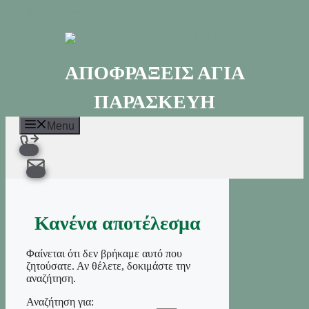
Μετάβαση σε περιεχόμενο
ΑΠΟΦΡΑΞΕΙΣ ΑΓΙΑ
ΠΑΡΑΣΚΕΥΗ
Menu
Κανένα αποτέλεσμα
Φαίνεται ότι δεν βρήκαμε αυτό που
ζητούσατε. Αν θέλετε, δοκιμάστε την
αναζήτηση.
Αναζήτηση για: